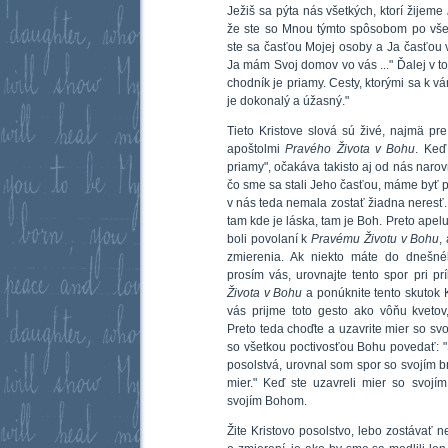
Ježiš sa pýta nás všetkých, ktorí žijeme
že ste so Mnou týmto spôsobom po všetky
ste sa časťou Mojej osoby a Ja časťou v
Ja mám Svoj domov vo vás ..." Ďalej v to
chodník je priamy. Cesty, ktorými sa k vá
je dokonalý a úžasný."
Tieto Kristove slová sú živé, najmä pre 
apoštolmi
Pravého Života v Bohu
. Keď
priamy", očakáva takisto aj od nás narov
čo sme sa stali Jeho časťou, máme byť p
v nás teda nemala zostať žiadna neresť. 
tam kde je láska, tam je Boh. Preto apelu
boli povolaní k
Pravému Životu v Bohu
,
zmierenia. Ak niekto máte do dnešné
prosím vás, urovnajte tento spor pri prí
Života v Bohu
a ponúknite tento skutok K
vás prijme toto gesto ako vôňu kvetov
Preto teda choďte a uzavrite mier so svo
so všetkou poctivosťou Bohu povedať: "S
posolstvá, urovnal som spor so svojím 
mier." Keď ste uzavreli mier so svojím
svojím Bohom.
Žite Kristovo posolstvo, lebo zostávať 