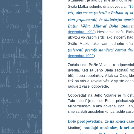
o zmierení, je ako by sme sa modlili len
"Pr
Svätá Matka jedného dňa povedala:
vás, aby ste sa zmierili s Bohom
aj s
vám pripomenúť, že skutočným apošto
Božiu Vôľu: Milovať Boha znamen
decembra 1993
) Nesklamte našu Blah
ukrytou vo vašom srdci ako stočený had.
Svätú Matku, ako vám jedného dňa
zmierení, pretože ste všetci časťou d
decembra 1993
)
Začula som Božie Volanie a odpovedal
uverila. Keď sa Jeho Diela začínajú r
blíži, treba robotníkov. A tak sa Otec, kto
tiež na vás a zavolal vás. A vy ste odp
raduje z vašej odpovede.
Odpovedať na Jeho Volanie je milosť
Táto milosť je dar od Boha, prichádz
Milosrdenstvo. A ako povedal Boh, Ten,
sme sa stali apoštolmi konca týchto časo
Bolo predpovedané, že na konci čas
povolajú apoštolov, ktorí s
Máriino)