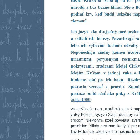
časov. Kráľovná Neba aj Ja ich p
národu a bez bázne hlásali Slovo B
preliať krv, keď budú úskočne na
zlomení.
Ich jazyk ako dvojsečný meč prebod
a odhalí ich herézy. Nezachvejú sa
lebo ich vybavím duchom odvahy. B
Neponechajú žiadny kameň neobrá
hriešnikmi, povýšenými rečníkm
pokrytcami, zradcami Mojej Cirkv
Mojím Krížom v jednej ruke a 
budeme stáť po ich boku
. Rozdr
postavia vernosť a pravdu. Stanú
pretože budú rásť ako puky z Krá
apríla 1996
)
Ale tiež naša Pani, ktorá má taktiež pr
žatvy Pokoja, vyzýva Svoje deti aby sa 
srdcom. Niektorým, ktoré povolala, zveri
posolstvo. Nikdy nevieme, kedy si pre 
každý deň tak, ako by to bol náš posled