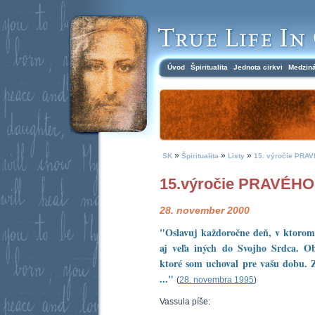
Úvod
Špiritualita
Jednota cirkvi
Medzin
»
»
»
SK
Špiritualita
Listy
15. výročie PRA
15.výročie PRAVÉH
28. november 2000
"Oslavuj každoročne deň, v ktorom
aj veľa iných do Svojho Srdca. Ob
ktoré som uchoval pre vašu dobu. Z
..."
(
28. novembra 1995
)
Vassula píše: