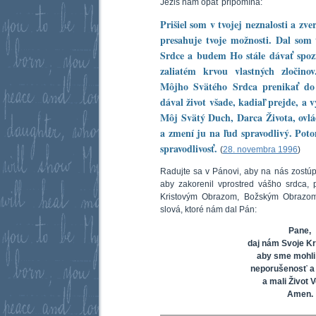
Ježiš nám opäť pripomína:
Prišiel som v tvojej neznalosti a zve
presahuje tvoje možnosti. Dal som t
Srdce a budem Ho stále dávať spoz
zaliatém krvou vlastných zločin
Môjho Svätého Srdca prenikať do 
dával život všade, kadiaľ prejde, a 
Môj Svätý Duch, Darca Života, ovlá
a zmení ju na ľud spravodlivý. Pot
spravodlivosť.
(
28. novembra 1996
)
Radujte sa v Pánovi, aby na nás zostú
aby zakorenil vprostred vášho srdca, p
Kristovým Obrazom, Božským Obrazom
slová, ktoré nám dal Pán:
Pane,
daj nám Svoje K
aby sme mohli
neporušenosť a
a mali Život 
Amen.