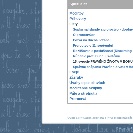
Špiritualita
Modlitby
Príhovory
Listy
Sopka na Islande a proroctvo - doplne
O proroctvách
Pozor na ducha Jezábel
Proroctvo o 11. septembri
Rozlišovanie poslušnosti (Discerning
Rúhanie proti Duchu Svätému
15. výročie PRAVÉHO ŽIVOTA V BOHU
Správne chápanie Pravého Života v B
Eseje
Zázraky
Úvahy o posolstvách
Modlitebné skupiny
Púte a stretnutia
Proroctvá
Úvod
Špiritualita
Jednota cirkvi
Medzinábože
© Vassula R