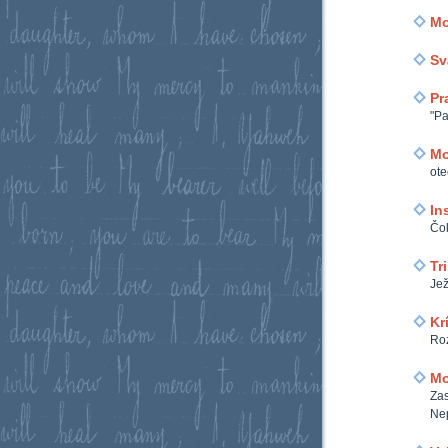
Mo
Sv
Pr
"Pa
Mo
ote
In
Čok
Tr
Jež
Kr
Roz
Mo
Zas
Ne