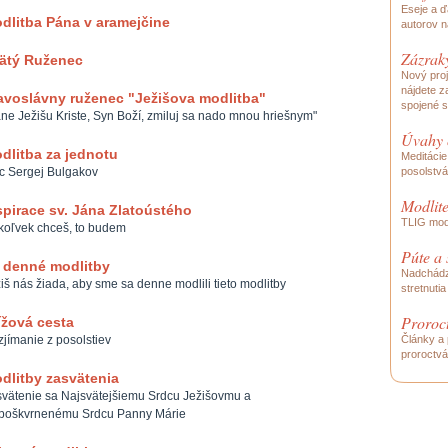
Eseje a ď
dlitba Pána v aramejčine
autorov n
Zázrak
ätý Ruženec
Nový pro
nájdete 
avoslávny ruženec "Ježišova modlitba"
spojené 
ne Ježišu Kriste, Syn Boží, zmiluj sa nado mnou hriešnym"
Úvahy 
dlitba za jednotu
Meditácie
c Sergej Bulgakov
posolstvá
Modlit
spirace sv. Jána Zlatoústého
TLIG modl
oľvek chceš, to budem
Púte a 
i denné modlitby
Nadchádz
iš nás žiada, aby sme sa denne modlili tieto modlitby
stretnuti
Proroc
ížová cesta
jímanie z posolstiev
Články a 
proroctv
dlitby zasvätenia
vätenie sa Najsvätejšiemu Srdcu Ježišovmu a
poškvrnenému Srdcu Panny Márie