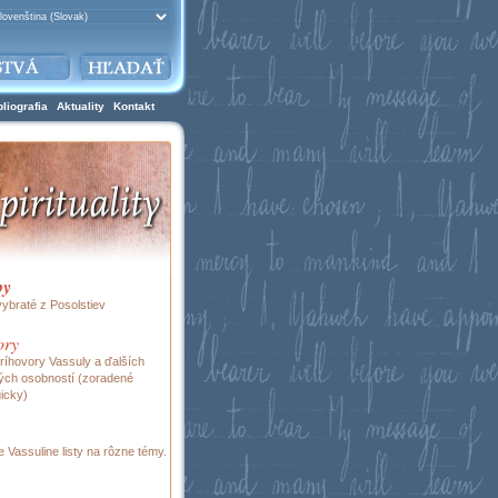
bliografia
Aktuality
Kontakt
by
vybraté z Posolstiev
ory
ríhovory Vassuly a ďalších
ch osobností (zoradené
icky)
e Vassuline listy na rôzne témy.