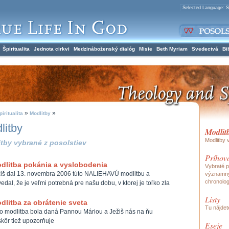
Špiritualita
Jednota cirkvi
Medzináboženský dialóg
Misie
Beth Myriam
Svedectvá
Bi
»
»
piritualita
Modlitby
litby
Modlit
Modlitby 
tby vybrané z posolstiev
Príhov
dlitba pokánia a vyslobodenia
Vybraté p
iš dal 13. novembra 2006 túto NALIEHAVÚ modlitbu a
významný
chronolog
edal, že je veľmi potrebná pre našu dobu, v ktorej je toľko zla
Listy
dlitba za obrátenie sveta
Tu nájdet
o modlitba bola daná Pannou Máriou a Ježiš nás na ňu
kôr tiež upozorňuje
Eseje