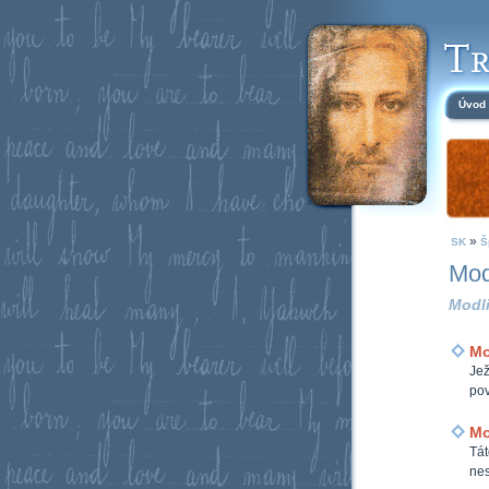
Úvod
»
SK
Š
Mod
Modli
Mo
Jež
pov
Mo
Tát
nes