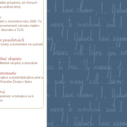
alšie príspevky od rôznych
a rozličné témy
y
jekt z novembra roku 2006. Tu
zaznamenané zázraky nejako
s Vassulou a TLIG
o posolstvách
 úvahy a komentáre na vybraté
ebné skupiny
itebné skupiny a asociácie
stretnutia
ajúce a predchádzajúce púte a
a Pravého Života v Bohu
tvá
podnety vzťahujúce sa k
ám