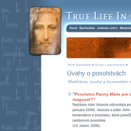
Úvod
Špiritualita
Jednota cirkvi
Medzin
»
»
»
SK
Špiritualita
Úvahy o posolstvách
Úvahy o posolstvách
Meditácie, úvahy a komentáre n
"Posolstvo Panny Márie pre
reagovať?"
Nedávno nám Vassula odovzdala pos
januára 2008). Vassula a páter John 
komentárov k posolstvu, ktoré pomôžu
nedávnom posolstve.
(14. marec 2008)