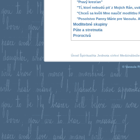
"Pravý kresťan"
"Tí, ktorí nebudú piť z Mojich Rán, u
"Chceš sa kvôli Mne naučiť modlitbu
"Posolstvo Panny Márie pre Vassulu.
Modlitebné skupiny
Púte a stretnutia
Proroctvá
Úvod
Špiritualita
Jednota cirkvi
Medzinábože
© Vassula R