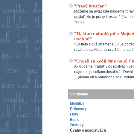
"Pravý kresťan"
Môžeme sa pýtať kde nájdeme "pravú
opýtať, kto je pravý kresťan? (úvaha 
2007)
"Tí, ktorí nebudú piť z Moji
uschnú"
"Čo tieto slová znamenajú? Je potrebn
(úvaha otca Abbertona z 15. marca 
"Chceš sa kvôli Mne naučiť 
Ak budeme hľadať v posolstvách vet
nájdeme ju celkom desaťkrát. Deväť
... (úvaha otca Abbertona zo 6. októb
Spiritualita
Modlitby
Príhovory
Listy
Eseje
Zázraky
Úvahy o posolstvách