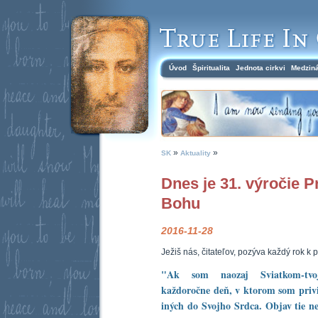
Úvod
Špiritualita
Jednota cirkvi
Medzin
»
»
SK
Aktuality
Dnes je 31. výročie P
Bohu
2016-11-28
Ježiš nás, čitateľov, pozýva každý rok k 
"Ak som naozaj Sviatkom-tvoj
každoročne deň, v ktorom som priv
iných do Svojho Srdca. Objav tie n