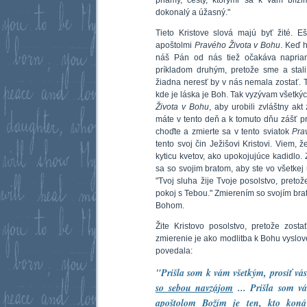
priamy, cesty, ktorými sa k vám blíži
dokonalý a úžasný."
Tieto Kristove slová majú byť žité. Eš
apoštolmi
Pravého Života v Bohu
. Keď h
náš Pán od nás tiež očakáva napria
príkladom druhým, pretože sme a stal
žiadna neresť by v nás nemala zostať. T
kde je láska je Boh. Tak vyzývam všetkých
Života v Bohu
, aby urobili zvláštny ak
máte v tento deň a k tomuto dňu zášť pr
choďte a zmierte sa v tento sviatok
Pra
tento svoj čin Ježišovi Kristovi. Viem, 
kyticu kvetov, ako upokojujúce kadidlo.
sa so svojim bratom, aby ste vo všetkej
"Tvoj sluha žije Tvoje posolstvo, pretož
pokoj s Tebou." Zmierením so svojím bra
Bohom.
Žite Kristovo posolstvo, pretože zos
zmierenie je ako modlitba k Bohu vyslov
povedala:
"Prišla som k vám všetkým, prosiť vás
so sebou navzájom
... Prišla som v
apoštolom Božím je ten, kto kon