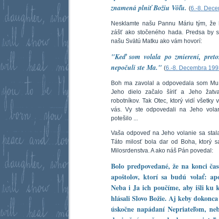
znamená plniť Božiu Vôľu.
(
6.-8. Dec
Nesklamte našu Pannu Máriu tým, že 
zášť ako stočeného hada. Predsa by s
našu Svätú Matku ako vám hovorí:
"Keď som volala po zmierení, pretož
nepočuli ste Ma."
(
6.-8. Decembra 199
Boh ma zavolal a odpovedala som Mu. 
Jeho dielo začalo šíriť a Jeho žatv
robotníkov. Tak Otec, ktorý vidí všetky 
vás. Vy ste odpovedali na Jeho volan
potešilo ...
Vaša odpoveď na Jeho volanie sa stala m
Táto milosť bola dar od Boha, ktorý 
Milosrdenstva. A ako náš Pán povedal:
Bolo predpovedané, že na konci čas
apoštolov, ktorí sa budú volať: ap
Neba i Ja ich poučíme, aby išli ku
hlásali Slovo Božie. Aj keby dokonca
úskočne napádaní Nepriateľom, ne