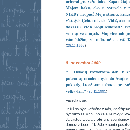
uchoval pre vašu dobu. Zapamätaj si
Mojom boku, ako si vytrvala v po
NIKDY neopusť Moju stranu, kráčaj
všetkých týchto rokoch. Vidíš, ako s
dokázal? Vidíš Moju Múdrosť? Tým,
som aj veľa iných. Môj chodník je 
vám blížim, sú radostné .... váš 
(
28.11.1995
)
8. novembra 2000
"... Oslavuj každoročne deň, v k
potom aj mnoho iných do Svojho S
poklady, ktoré som uchoval pre va
veľký deň."
(
28.11.1995
)
Vassula píše:
Ježiš sa pýta každého z nás, ktorí žije
byť takto sa Mnou po celé tie roky?" Pok
Ja časťou teba a urobil si si svoj domov
domov v tebe ..." Nižšie v tomto posolst