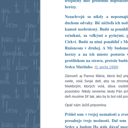
dvojsečný meč prebodne nepriateľo
herézy.
Nezachvejú sa nikdy a nepoznajú
duchom odvahy. Bič ničiteľa ich ne
kameň neobrátený. Budú sa ponáhľa
rečníkmi, za veľkými a pyšnými, 
Cirkvi. Budú za nimi ponáhľať s M
Ružencom v druhej. A My budeme 
herézy a na ich miesto postavia 
protiliekom na otravu, pretože budú
Srdca Máriinho.
(
3. apríla 1996
)
Zároveň aj Panna Mária, ktorá tiež pr
svete, volá Svoje deti, aby sa zhroma
Niektorým, ktorých volá, dáva osobit
posolstvo. Nikdy nevieme, kedy Pán pr
deň musíme žiť tak, ako by to bol náš p
Opäť nám Ježiš pripomína:
Prišiel som v tvojej neznalosti a zve
presahuje tvoje možnosti. Dal som t
Srdce a budem Ho stále dávať spoz