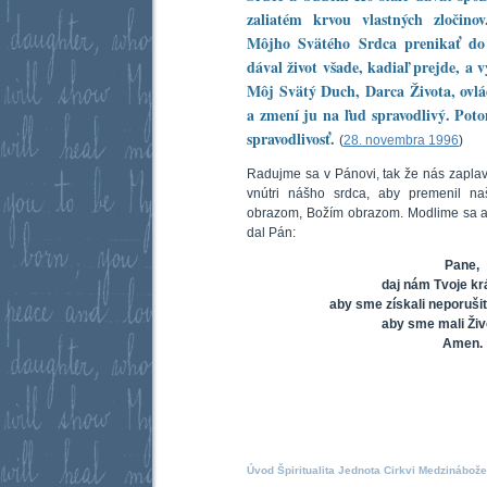
zaliatém krvou vlastných zločin
Môjho Svätého Srdca prenikať do 
dával život všade, kadiaľ prejde, a 
Môj Svätý Duch, Darca Života, ovlá
a zmení ju na ľud spravodlivý. Pot
spravodlivosť.
(
28. novembra 1996
)
Radujme sa v Pánovi, tak že nás zaplav
vnútri nášho srdca, aby premenil naš
obrazom, Božím obrazom. Modlime sa a 
dal Pán:
Pane,
daj nám Tvoje kr
aby sme získali neporuši
aby sme mali Živ
Amen.
Úvod
Špiritualita
Jednota Cirkvi
Medzinábože