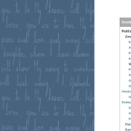
Sved
Pohľa
Zme
K
A
P
K
V
P
V
O
O
rímsko
O
Svätej
O
O
P
Pat
Kar