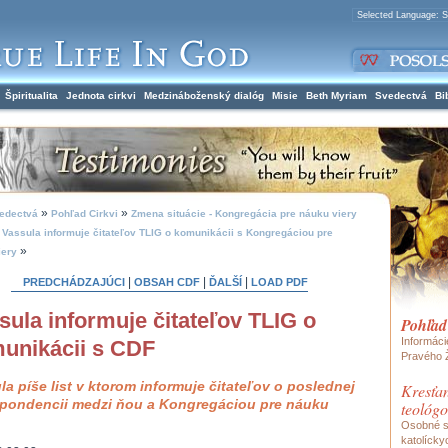
Špiritualita
Jednota cirkvi
Medzináboženský dialóg
Misie
Beth Myriam
Svedectvá
Bi
»
»
edectvá
Pohľad Cirkvi
Zmena situácie - Kongregácia pre náuku viery
»
Vassula informuje čitateľov TLIG o komunikácii s Kongregáciou pre
»
iery
|
|
|
PREDCHÁDZAJÚCI
OBSAH CDF
ĎALŠÍ
LOAD PDF
sula informuje čitateľov TLIG o
Pohľad
Informácie
unikácii s CDF
Pravého 
la píše list v ktorom informuje čitateľov o poslednej
Kresťan
pondencii medzi ňou a Kongregáciou pre náuku
teológo
Osobné s
katolícky