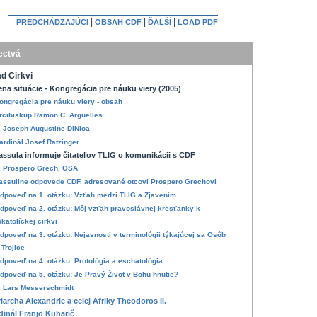
|
|
|
PREDCHÁDZAJÚCI
OBSAH CDF
ĎALŠÍ
LOAD PDF
ectvá
d Cirkvi
na situácie - Kongregácia pre náuku viery (2005)
ongregácia pre náuku viery - obsah
rcibiskup Ramon C. Arguelles
. Joseph Augustine DiNioa
ardinál Josef Ratzinger
assula informuje čitateľov TLIG o komunikácii s CDF
. Prospero Grech, OSA
assuline odpovede CDF, adresované otcovi Prospero Grechovi
dpoveď na 1. otázku: Vzťah medzi TLIG a Zjavením
dpoveď na 2. otázku: Môj vzťah pravoslávnej kresťanky k
katolíckej cirkvi
dpoveď na 3. otázku: Nejasnosti v terminológii týkajúcej sa Osôb
 Trojice
dpoveď na 4. otázku: Protológia a eschatológia
dpoveď na 5. otázku: Je Pravý Život v Bohu hnutie?
. Lars Messerschmidt
riarcha Alexandrie a celej Afriky Theodoros II.
dinál Franjo Kuharič