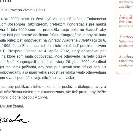
3.03.03
duchovnýc
zasväten
tatelia Pravého Života v Bohu.
Iné ná
 roku 2000 mám tú česť byť vo spojení s Jeho Eminenciou
Svedectvá
álom Josephom Ratzingerom, prefektom Kongregácie pre náuku
náboženst
 Dňa 6. júla 2000 som mu predložila svoju pokornú žiadosť, aby
pisy boli podrobené ďalšiemu štúdiu Kongregácie, a aby mi bola
Svedect
nutá príležitosť odpovedať na výhrady vyjadrené v
Notifikácii
zo 6.
Súbor krá
a 1995. Jeho Eminencia mi dala túto príležitosť prostredníctvom
celého sv
od P. Prospera Grecha zo 4. apríla 2002, ktorý obsahoval päť
Svedec
, na ktoré som mala odpovedať. Moje odpovede na tieto otázky
Súbor sve
redložené Kongregácii pre náuku viery 26. júna 2002. Kardinál
celého sv
ger ma teraz požiadal, aby sme publikovali tieto otázky spolu s
 odpoveďami, a ja mám veľkú radosť, že vďaka týmto odpovediam
m s vami podeliť o svoje oficiálne stanovisko.
 sa, aby publikácia tohto dokumentu poslúžila dialógu pravdy a
tak dôležitému nielen pre ekumenizmus, ale tiež preto, aby Božie
 mohli plodne pôsobiť v Cirkvi.
ám Boh žehná,
a