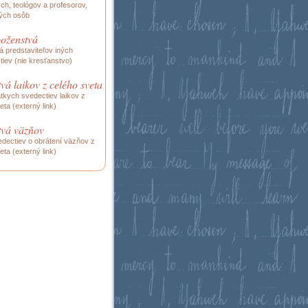
h, teológov a profesorov,
ých osôb
boženstvá
 predstaviteľov iných
iev (nie kresťanstvo)
vá laikov z celého sveta
tkych svedectiev laikov z
eta (externý link)
tvá väzňov
dectiev o obrátení väzňov z
eta (externý link)