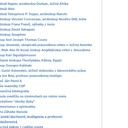
dinál Napier, arcidiecéza Durban, Južná Afrika
dinál Sfeir
dinál Telesphore P. Toppo, arcibiskup Ranchi
ibiskup Vincent Concessao, arcibiskup Nového Dillí, India
ibiskup Frane Franič, výňatky z textu
ibiskup David Sahagian
ibiskup Seraphim
kup Anil Joseph Thomas Couto
kup Jeremiah, ukrajinská pravoslávna cirkev v Južnej Amerike
. Riah Abu El-Assal, biskup Anglikánskej cirkvi v Jeruzaleme
kup Karl Sigurbjörnsson
vítanie biskupa Theofylakta, Káhira, Egypt
kup Georges Kahhale
. Gavin Ashenden, držiteľ doktorátu z kánonického práva
c Ion Bria, profesor pravoslávnej teológie
ež Ján Pavol II.
šie materiály CDF
raničná bibliografia
sula svedčila na stretnutiach po celom svete
ritatívne "skutky lásky"
menismus a spiritualita
ha Záhada Vassula
anskí duchovní, teológovia a profesori
áboženstvá
ctvá laikov z celého sveta