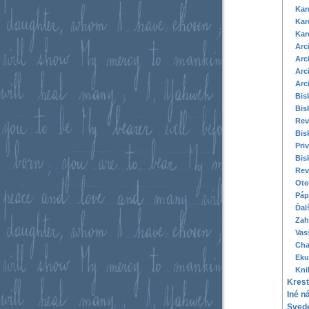
Kar
Kar
Kar
Arc
Arc
Arc
Arc
Bis
Bis
Rev
Bis
Pri
Bis
Rev
Ote
Páp
Ďal
Zah
Vas
Cha
Eku
Kni
Kresť
Iné n
Svede