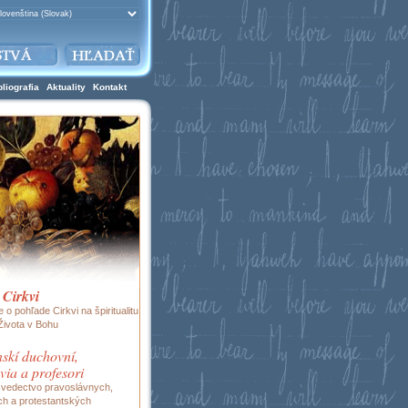
bliografia
Aktuality
Kontakt
 Cirkvi
 o pohľade Cirkvi na špiritualitu
Života v Bohu
skí duchovní,
via a profesori
vedectvo pravoslávnych,
ch a protestantských