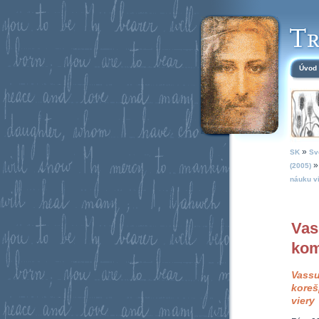
Úvod
»
SK
Sv
(2005)
náuku v
Vas
kom
Vassu
koreš
viery