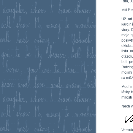
Rím, 0
Milí či
Už od
kardin
viery.
moje s
poskyt
októbr
listu 
otázok
boli p
Ratzin
mojimi
sa môže
Modlím
lásky 
milosti
Nech v
Vassul