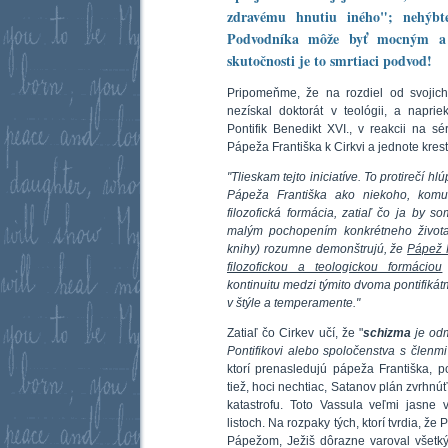
zdravému hnutiu iného"; nehýbte
Podvodníka môže byť mocným a 
skutočnosti je to smrtiaci podvod!
Pripomeňme, že na rozdiel od svojic
nezískal doktorát v teológii, a napri
Pontifik Benedikt XVI., v reakcii na sé
Pápeža Františka k Cirkvi a jednote kres
"Tlieskam tejto iniciatíve. To protirečí h
Pápeža Františka ako niekoho, komu
filozofická formácia, zatiaľ čo ja by s
malým pochopením konkrétneho života 
knihy) rozumne demonštrujú, že
Pápež F
filozofickou a teologickou formáciou
kontinuitu medzi týmito dvoma pontifikátm
v štýle a temperamente."
Zatiaľ čo Cirkev učí, že "
schizma
je odm
Pontifikovi alebo spoločenstva s členmi
ktorí prenasledujú pápeža Františka,
tiež, hoci nechtiac, Satanov plán zvrhnú
katastrofu. Toto Vassula veľmi jasne 
listoch. Na rozpaky tých, ktorí tvrdia, ž
Pápežom, Ježiš dôrazne varoval všetkýc