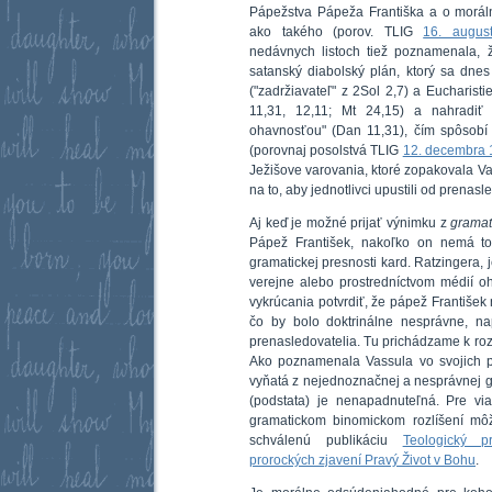
Pápežstva Pápeža Františka a o moráln
ako takého (porov. TLIG
16. augus
nedávnych listoch tiež poznamenala, ž
satanský diabolský plán, ktorý sa dne
("zadržiavateľ" z 2Sol 2,7) a Eucharisti
11,31, 12,11; Mt 24,15) a nahradiť 
ohavnosťou" (Dan 11,31), čím spôsobí 
(porovnaj posolstvá TLIG
12. decembra
Ježišove varovania, ktoré zopakovala 
na to, aby jednotlivci upustili od prenas
Aj keď je možné prijať výnimku z
gramat
Pápež František, nakoľko on nemá to 
gramatickej presnosti kard. Ratzingera,
verejne alebo prostredníctvom médií o
vykrúcania potvrdiť, že pápež František 
čo by bolo doktrinálne nesprávne, na
prenasledovatelia. Tu prichádzame k roz
Ako poznamenala Vassula vo svojich po
vyňatá z nejednoznačnej a nesprávnej gra
(podstata) je nenapadnuteľná. Pre via
gramatickom binomickom rozlíšení môž
schválenú publikáciu
Teologický p
prorockých zjavení Pravý Život v Bohu
.