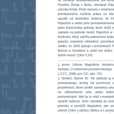
Je morálne odsúdeniahodné pre kohok
Pravého Života v Bohu, ohovárať Páp
učeníka Krista. Preto Vassula s kresťa
prenikavosťou rozšírila príkaz na vš
upustili od falošného tvrdenia, že P
Pápežom a alebo jeho prenasledovania 
jadro kresťanskej jednoty, ktoré Ježiš 
zakladá na jednote medzi Pápežom a v
Kristovho, ktorý zahŕňa patriarchov, bis
pápeža znamená odmietnuť posolstvá 
všetko, čo Ježiš zjavuje v posolstvách 
Bohom a človekom a odísť pre dobro o
dobré mravy" (1Kor 5,33).
1
porov. Učenie Magistéria obsiah
Veritatis, O cirkevnom povolaní teológa
2
CCC, 2089; por. CIC, kán. 751
3
Tamtiež, článok 30:
"Ak ťažkosti aj 
pretrvávávajú, teológ má povinnosť 
problémoch, ktoré vznikli samotnou vý
na zdôvodnenie toho alebo doko
prezentované. Mal by to robiť v evanje
vyriešiť ťažkosti. Jeho námietky by po
pokroku a poslúžiť Magistériu ako p
učenie Cirkvi s väčšou hĺbkou a s jasn