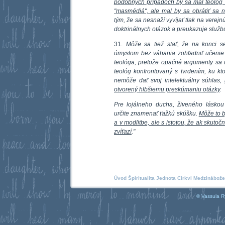
podobných prípadoch by sa mal teológ 
"masmédiá", ale mal by sa obrátiť sa 
tým, že sa nesnaží vyvíjať tlak na verej
doktrinálnych otázok a preukazuje služb
31.
Môže sa tiež stať, že na konci se
úmyslom bez váhania zohľadniť učenie M
teológa, pretože opačné argumenty sa 
teológ konfrontovaný s tvrdením, ku k
nemôže dať svoj intelektuálny súhlas,
otvorený hlbšiemu preskúmaniu otázky
.
Pre lojálneho ducha, živeného láskou 
určite znamenať ťažkú skúšku.
Môže to b
a v modlitbe, ale s istotou, že ak skuto
zvíťazí
."
Úvod
Špiritualita
Jednota Cirkvi
Medzinábože
© Vassula R