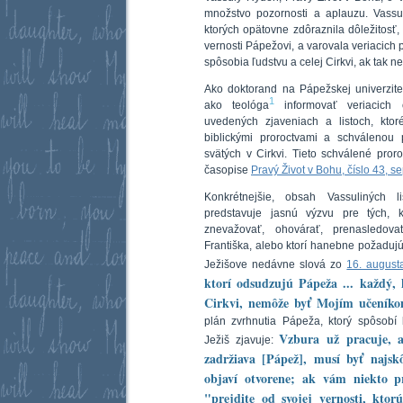
množstvo pozornosti a aplauzu. Vassu
ktorých opätovne zdôraznila dôležitosť,
vernosti Pápežovi, a varovala veriacich 
spôsobia ľudstvu a celej Cirkvi, ak tak n
Ako doktorand na Pápežskej univerzit
1
ako teológa
informovať veriacich 
uvedených zjaveniach a listoch, kto
biblickými proroctvami a schválenou 
svätých v Cirkvi. Tieto schválené pro
časopise
Pravý Život v Bohu, číslo 43, 
Konkrétnejšie, obsah Vassuliných l
predstavuje jasnú výzvu pre tých, k
znevažovať, ohovárať, prenasledo
Františka, alebo ktorí hanebne požadujú
Ježišove nedávne slová zo
16. august
ktorí odsudzujú Pápeža ... každý,
Cirkvi, nemôže byť Mojím učeníko
plán zvrhnutia Pápeža, ktorý spôsobí 
Vzbura už pracuje, al
Ježiš zjavuje:
zadržiava [Pápež], musí byť najsk
objaví otvorene; ak vám niekto p
"prejdite od svojej vernosti, kto