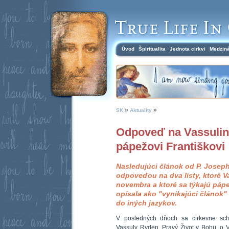
Úvod
Špiritualita
Jednota cirkvi
Medzin
»
»
SK
Aktuality
Odpoveď na Vassuline
pápežovi Františkovi
Nasledujúci článok od P. Joseph
odpoveďou na dva listy, ktoré Va
novembra a ktoré sa týkajú pápe
opísala ako "vynikajúci článok"
do iných jazykov.
V posledných dňoch sa cirkevne sch
Vassuly Ryden, Pravý Život v Bohu, o Vi