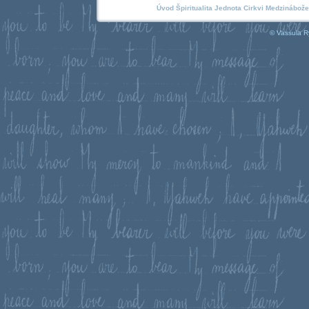
Úvod
Špiritualita
Jednota Cirkvi
Medzinábože
© Vassula R