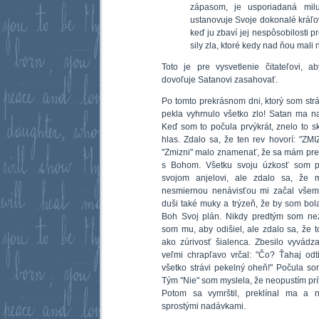
zápasom, je usporiadaná mil
ustanovuje Svoje dokonalé kráľov
keď ju zbaví jej nespôsobilosti p
sily zla, ktoré kedy nad ňou mali
Toto je pre vysvetlenie čitateľovi, 
dovoľuje Satanovi zasahovať.
Po tomto prekrásnom dni, ktorý som strá
pekla vyhrnulo všetko zlo! Satan ma 
Keď som to počula prvýkrát, znelo to s
hlas. Zdalo sa, že ten rev hovorí: "ZM
"Zmizni" malo znamenať, že sa mám pres
s Bohom. Všetku svoju úzkosť som pr
svojom anjelovi, ale zdalo sa, že 
nesmiernou nenávisťou mi začal všem
duši také muky a trýzeň, že by som bo
Boh Svoj plán. Nikdy predtým som nez
som mu, aby odišiel, ale zdalo sa, že to
ako zúrivosť šialenca. Zbesilo vyvádz
veľmi chrapľavo vrčal: "Čo? Ťahaj odtia
všetko strávi pekelný oheň!" Počula s
Tým "Nie" som myslela, že neopustím prí
Potom sa vymrštil, preklínal ma a 
sprostými nadávkami.