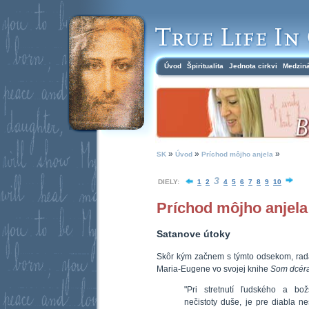
Úvod
Špiritualita
Jednota cirkvi
Medzin
»
»
»
SK
Úvod
Príchod môjho anjela
3
DIELY:
1
2
4
5
6
7
8
9
10
Príchod môjho anjela
Satanove útoky
Skôr kým začnem s týmto odsekom, rada
Maria-Eugene vo svojej knihe
Som dcéra
"Pri stretnutí ľudského a bo
nečistoty duše, je pre diabla ne