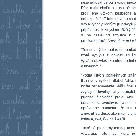
nezasahoval celou svojou mocou
Ešte malú chvíľu a duša očist
proti jeho útokom bezpečná 
nebezpečná. Z toho dôvodu sa di
svoje výhody, ktorými ju prevyšuj
pripútanosť k zmyslom. Svätý Ján
si na ceste od zmyslov k d
prefíkanosťou'."
(Živý plameň lásky
"Temnota týchto oblastí, neporia
ktoré vyplýva z novosti situác
vytvára obzvlášť vhodné podmie
a klamstva."
"Podľa istých konkrétnych zn
ticha vo zmysloch diabol ľahko
božie oznamovanie. Náš učiteľ m
zvyčajne dovoľuje, aby nepriateľ
priazne: čiastočne preto, aby
poriadku spravodlivosti, a potom
oprávnene namietať, že mu ne
zmocniť sa duše, ako napr. v prí
kniha II, xxiii; Peers, 1,449)
"Také sú problémy temnej noci d
vytvárajú. Táto noc, ktorá j